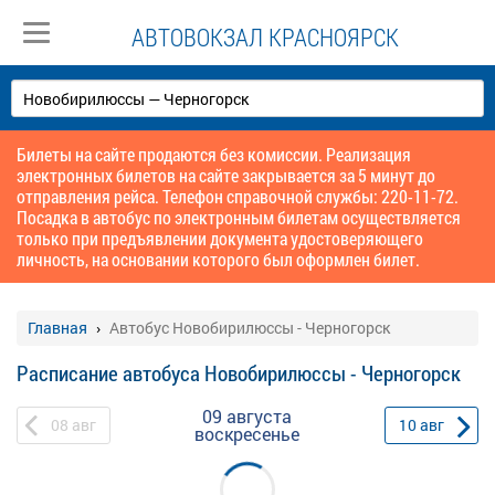
АВТОВОКЗАЛ КРАСНОЯРСК
Билеты на сайте продаются без комиссии. Реализация
электронных билетов на сайте закрывается за 5 минут до
отправления рейса. Телефон справочной службы: 220-11-72.
Посадка в автобус по электронным билетам осуществляется
только при предъявлении документа удостоверяющего
личность, на основании которого был оформлен билет.
Главная
Автобус Новобирилюссы - Черногорск
Расписание автобуса Новобирилюссы - Черногорск
09 августа
08
авг
10
авг
воскресенье