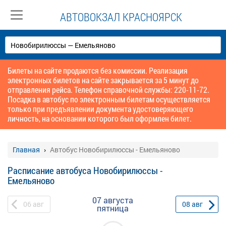
АВТОВОКЗАЛ КРАСНОЯРСК
Билеты на сайте продаются без комиссии. Реализация
электронных билетов на сайте закрывается за 5 минут до
отправления рейса. Телефон справочной службы: 220-11-72.
Посадка в автобус по электронным билетам осуществляется
только при предъявлении документа удостоверяющего
личность, на основании которого был оформлен билет.
Главная
Автобус Новобирилюссы - Емельяново
Расписание автобуса Новобирилюссы -
Емельяново
07 августа
06
авг
08
авг
пятница