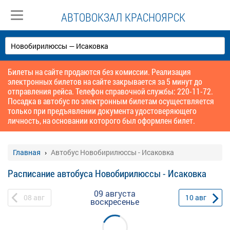
АВТОВОКЗАЛ КРАСНОЯРСК
Билеты на сайте продаются без комиссии. Реализация
электронных билетов на сайте закрывается за 5 минут до
отправления рейса. Телефон справочной службы: 220-11-72.
Посадка в автобус по электронным билетам осуществляется
только при предъявлении документа удостоверяющего
личность, на основании которого был оформлен билет.
Главная
Автобус Новобирилюссы - Исаковка
Расписание автобуса Новобирилюссы - Исаковка
09 августа
08
авг
10
авг
воскресенье