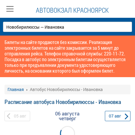
АВТОВОКЗАЛ КРАСНОЯРСК
Билеты на сайте продаются без комиссии. Реализация
электронных билетов на сайте закрывается за 5 минут до
отправления рейса. Телефон справочной службы: 220-11-72.
Посадка в автобус по электронным билетам осуществляется
только при предъявлении документа удостоверяющего
личность, на основании которого был оформлен билет.
Главная
Автобус Новобирилюссы - Ивановка
Расписание автобуса Новобирилюссы - Ивановка
06 августа
05
авг
07
авг
четверг