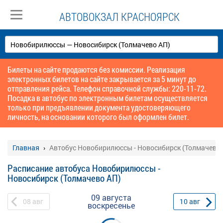
АВТОВОКЗАЛ КРАСНОЯРСК
Билеты на сайте продаются без комиссии. Реализация
электронных билетов на сайте закрывается за 5 минут до
отправления рейса. Телефон справочной службы: 220-11-72.
Посадка в автобус по электронным билетам осуществляется
только при предъявлении документа удостоверяющего
личность, на основании которого был оформлен билет.
Главная
Автобус Новобирилюссы - Новосибирск (Толмачево 
Расписание автобуса Новобирилюссы -
Новосибирск (Толмачево АП)
09 августа
08
авг
10
авг
воскресенье