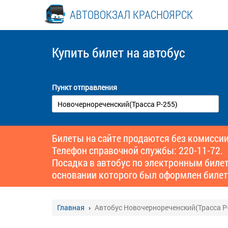
АВТОВОКЗАЛ КРАСНОЯРСК
Купить билет
на автобус
Пункт отправления
Билеты на сайте продаются без комиссии
Телефон справочной службы: 220-11-72.
Посадка в автобус по электронным биле
основании которого был оформлен билет
Главная
Автобус Новочернореченский(Трасса Р-