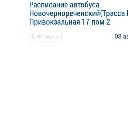
Расписание автобуса
Новочернореченский(Трасса Р
Привокзальная 17 пом 2
08 а
07
августа