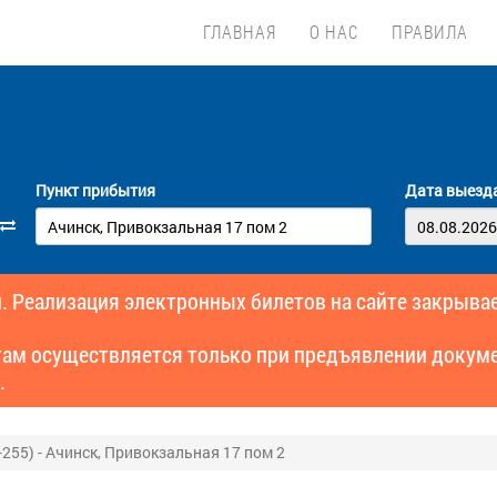
ГЛАВНАЯ
О НАС
ПРАВИЛА
Пункт прибытия
Дата выезд
. Реализация электронных билетов на сайте закрывае
там осуществляется только при предъявлении докуме
.
255) - Ачинск, Привокзальная 17 пом 2