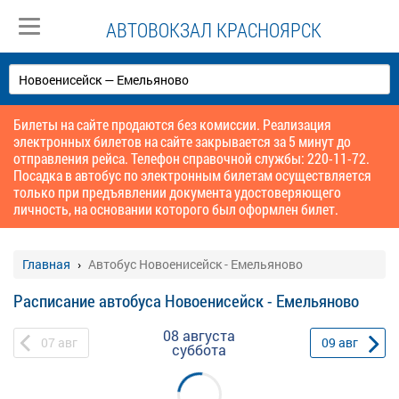
АВТОВОКЗАЛ КРАСНОЯРСК
Билеты на сайте продаются без комиссии. Реализация
электронных билетов на сайте закрывается за 5 минут до
отправления рейса. Телефон справочной службы: 220-11-72.
Посадка в автобус по электронным билетам осуществляется
только при предъявлении документа удостоверяющего
личность, на основании которого был оформлен билет.
Главная
Автобус Новоенисейск - Емельяново
Расписание автобуса Новоенисейск - Емельяново
08 августа
07
авг
09
авг
суббота