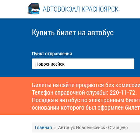
АВТОВОКЗАЛ КРАСНОЯРСК
Купить билет
на автобус
Пункт отправления
Билеты на сайте продаются без комиссии
Телефон справочной службы: 220-11-72.
Посадка в автобус по электронным биле
основании которого был оформлен билет
Главная
Автобус Новоенисейск - Старцево