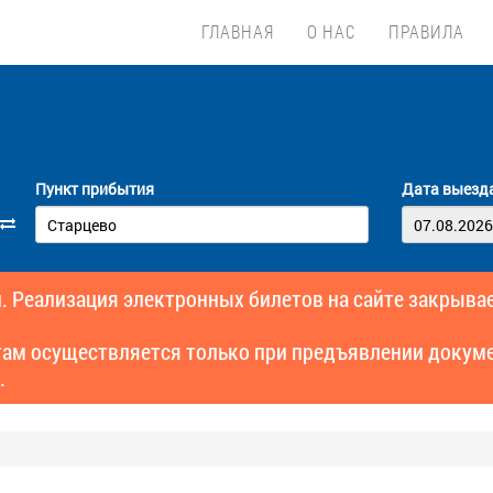
ГЛАВНАЯ
О НАС
ПРАВИЛА
Пункт прибытия
Дата выезд
. Реализация электронных билетов на сайте закрывае
там осуществляется только при предъявлении докуме
.