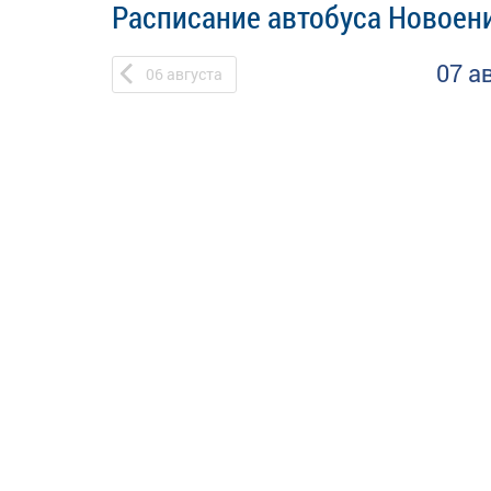
Расписание автобуса Новоени
07 а
06
августа