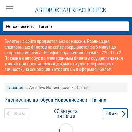
АВТОВОКЗАЛ КРАСНОЯРСК
Билеты на сайте продаются без комиссии. Реализация
электронных билетов на сайте закрывается за 5 минут до
отправления рейса. Телефон справочной службы: 220-11-72.
Посадка в автобус по электронным билетам осуществляется
только при предъявлении документа удостоверяющего
личность, на основании которого был оформлен билет.
Главная
Автобус Новоенисейск - Тигино
Расписание автобуса Новоенисейск - Тигино
07 августа
06
авг
08
авг
пятница