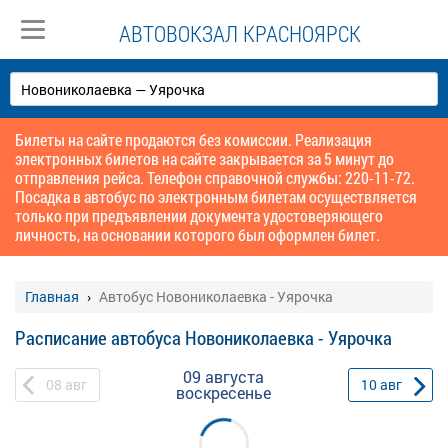
АВТОВОКЗАЛ КРАСНОЯРСК
Билеты на сайте продаются без комиссии. Реализация
электронных билетов на сайте закрывается за 5 минут до
отправления рейса. Телефон справочной службы: 220-11-72.
Посадка в автобус по электронным билетам осуществляется
только при предъявлении документа удостоверяющего
личность, на основании которого был оформлен билет.
Главная
Автобус Новониколаевка - Уярочка
Расписание автобуса Новониколаевка - Уярочка
09 августа
08
авг
10
авг
воскресенье