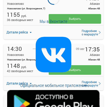
Новоселово
Абакан
Новоселово (ул. Возрождения, 7)
Абакан АВ
1155
руб.
Выбрать
36 свободных мест
Мы в Вконтакте
Подробнее
Детали рейса
о маршруте
14:30
17:35
09 авг
Новоселово
Абакан
Новоселово (ул. Возрождения, 7)
Абакан АВ
1148
руб.
Выбрать
42 свободных мест
Подробнее
Детали рейса
Официальное мобильное приложение
о маршруте
17:30
20:07
09 авг
Новоселово
Абакан