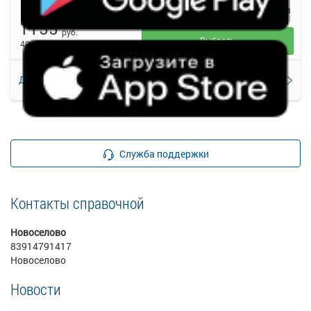
Новоселово (ул. Возрождения, 7)
Абакан АВ
1155
руб.
Выбрать
40 свободных мест
Подробнее
Детали рейса
о маршруте
Служба поддержки
Контакты справочной
Новоселово
83914791417
Новоселово
Новости