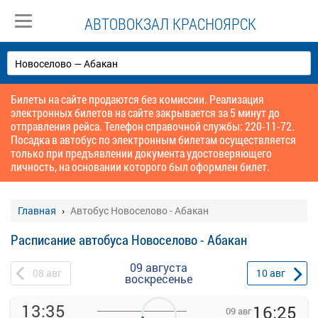
АВТОВОКЗАЛ КРАСНОЯРСК
Билеты на сайте продаются без комиссии. Реализация
электронных билетов на сайте закрывается за 5 минут до
отправления рейса. Телефон справочной службы: 220-11-72.
Посадка в автобус по электронным билетам осуществляется
только при предъявлении документа удостоверяющего
личность, на основании которого был оформлен билет.
Главная
Автобус Новоселово - Абакан
Расписание автобуса Новоселово - Абакан
09 августа
08
авг
10
авг
воскресенье
13:35
16:25
09 авг