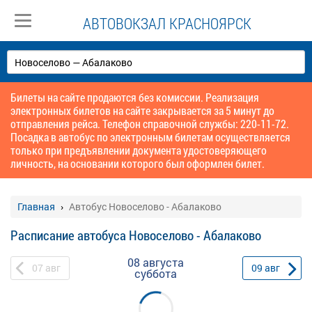
АВТОВОКЗАЛ КРАСНОЯРСК
Билеты на сайте продаются без комиссии. Реализация
электронных билетов на сайте закрывается за 5 минут до
отправления рейса. Телефон справочной службы: 220-11-72.
Посадка в автобус по электронным билетам осуществляется
только при предъявлении документа удостоверяющего
личность, на основании которого был оформлен билет.
Главная
Автобус Новоселово - Абалаково
Расписание автобуса Новоселово - Абалаково
08 августа
07
авг
09
авг
суббота