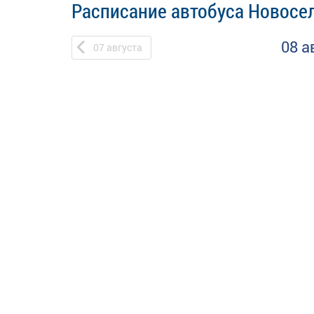
Расписание автобуса Новосе
08 а
07
августа