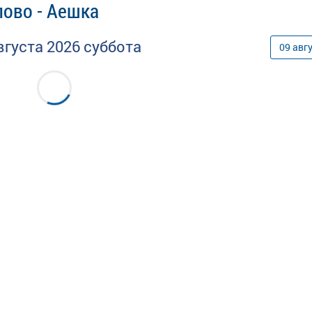
лово - Аешка
вгуста
2026
суббота
09
авг