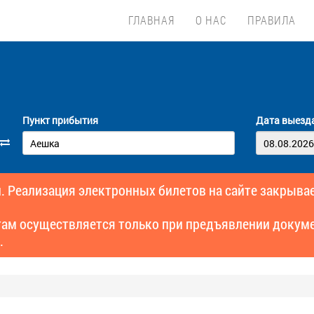
ГЛАВНАЯ
О НАС
ПРАВИЛА
Пункт прибытия
Дата выезд
. Реализация электронных билетов на сайте закрывае
там осуществляется только при предъявлении докуме
.