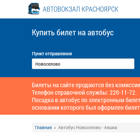
АВТОВОКЗАЛ КРАСНОЯРСК
Купить билет
на автобус
Пункт отправления
Билеты на сайте продаются без комиссии
Телефон справочной службы: 220-11-72.
Посадка в автобус по электронным биле
основании которого был оформлен билет
Главная
Автобус Новоселово - Аешка