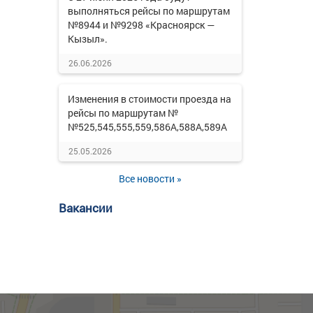
выполняться рейсы по маршрутам
№8944 и №9298 «Красноярск —
Кызыл».
26.06.2026
Изменения в стоимости проезда на
рейсы по маршрутам №
№525,545,555,559,586А,588А,589А
25.05.2026
Все новости »
Вакансии