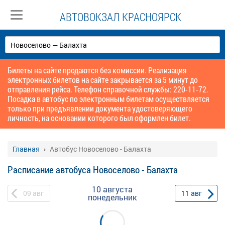
АВТОВОКЗАЛ КРАСНОЯРСК
Билеты на сайте продаются без комиссии. Реализация
электронных билетов на сайте закрывается за 5 минут до
отправления рейса. Телефон справочной службы: 220-11-72.
Посадка в автобус по электронным билетам осуществляется
только при предъявлении документа удостоверяющего
личность, на основании которого был оформлен билет.
Главная
Автобус Новоселово - Балахта
Расписание автобуса Новоселово - Балахта
10 августа
09
авг
11
авг
понедельник