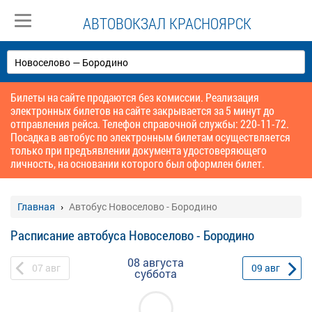
АВТОВОКЗАЛ КРАСНОЯРСК
Билеты на сайте продаются без комиссии. Реализация
электронных билетов на сайте закрывается за 5 минут до
отправления рейса. Телефон справочной службы: 220-11-72.
Посадка в автобус по электронным билетам осуществляется
только при предъявлении документа удостоверяющего
личность, на основании которого был оформлен билет.
Главная
Автобус Новоселово - Бородино
Расписание автобуса Новоселово - Бородино
08 августа
07
авг
09
авг
суббота