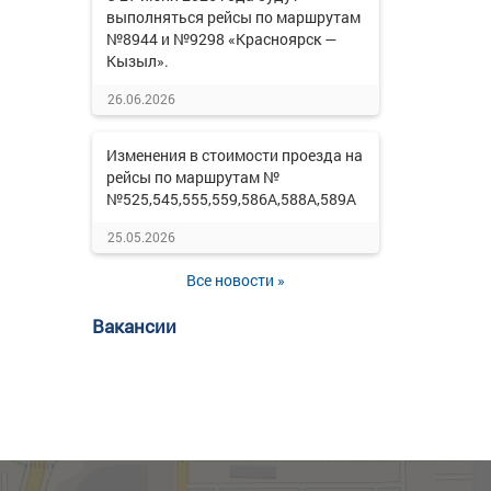
выполняться рейсы по маршрутам
№8944 и №9298 «Красноярск —
Кызыл».
26.06.2026
Изменения в стоимости проезда на
рейсы по маршрутам №
№525,545,555,559,586А,588А,589А
25.05.2026
Все новости »
Вакансии