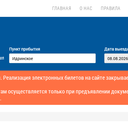
ГЛАВНАЯ
О НАС
ПРАВИЛА
Пункт прибытия
Дата выезд
. Реализация электронных билетов на сайте закрывае
там осуществляется только при предъявлении докуме
.