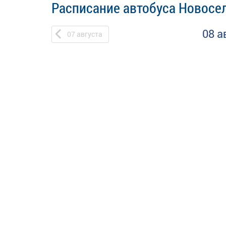
Расписание автобуса Новосе
08 а
07
августа