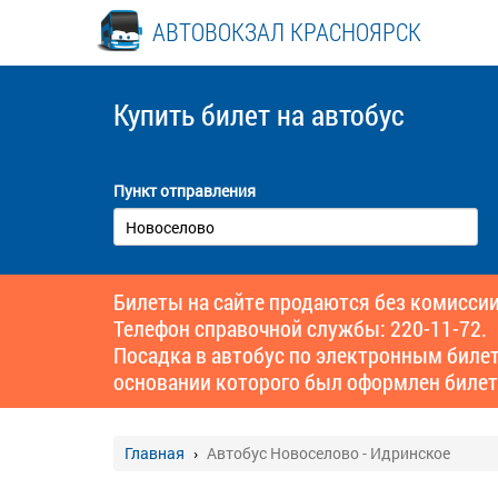
АВТОВОКЗАЛ КРАСНОЯРСК
Купить билет
на автобус
Пункт отправления
Билеты на сайте продаются без комиссии
Телефон справочной службы: 220-11-72.
Посадка в автобус по электронным биле
основании которого был оформлен билет
Главная
Автобус Новоселово - Идринское