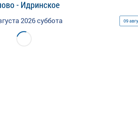
лово - Идринское
вгуста
2026
суббота
09
авг