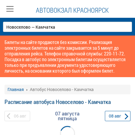
АВТОВОКЗАЛ КРАСНОЯРСК
Билеты на сайте продаются без комиссии. Реализация
электронных билетов на сайте закрывается за 5 минут до
отправления рейса. Телефон справочной службы: 220-11-72.
Посадка в автобус по электронным билетам осуществляется
только при предъявлении документа удостоверяющего
личность, на основании которого был оформлен билет.
Главная
Автобус Новоселово - Камчатка
Расписание автобуса Новоселово - Камчатка
07 августа
06
авг
08
авг
пятница