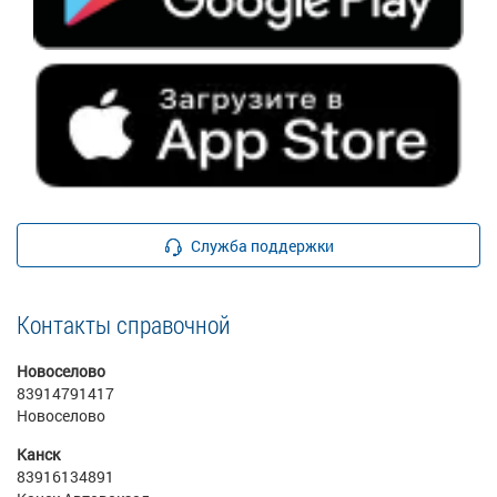
Служба поддержки
Контакты справочной
Новоселово
83914791417
Новоселово
Канск
83916134891