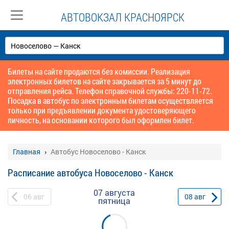
АВТОВОКЗАЛ КРАСНОЯРСК
Билеты на сайте продаются без комиссии. Реализация
электронных билетов на сайте закрывается за 5 минут до
отправления рейса. Телефон справочной службы: 220-11-72.
Посадка в автобус по электронным билетам осуществляется
только при предъявлении документа удостоверяющего
личность, на основании которого был оформлен билет.
Главная
Автобус Новоселово - Канск
Расписание автобуса Новоселово - Канск
07 августа
06
авг
08
авг
пятница