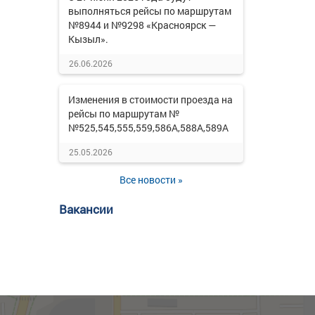
выполняться рейсы по маршрутам
№8944 и №9298 «Красноярск —
Кызыл».
26.06.2026
Изменения в стоимости проезда на
рейсы по маршрутам №
№525,545,555,559,586А,588А,589А
25.05.2026
Все новости »
Вакансии