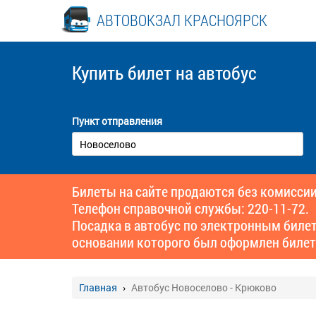
АВТОВОКЗАЛ КРАСНОЯРСК
Купить билет
на автобус
Пункт отправления
Билеты на сайте продаются без комиссии
Телефон справочной службы: 220-11-72.
Посадка в автобус по электронным биле
основании которого был оформлен билет
Главная
Автобус Новоселово - Крюково