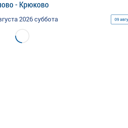
лово - Крюково
вгуста
2026
суббота
09
авг