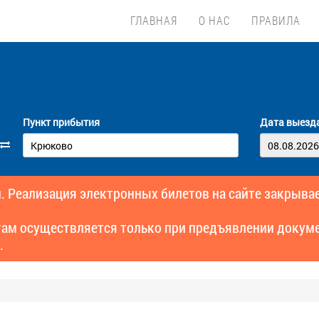
ГЛАВНАЯ
О НАС
ПРАВИЛА
Пункт прибытия
Дата выезд
. Реализация электронных билетов на сайте закрывае
там осуществляется только при предъявлении докуме
.