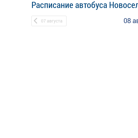
Расписание автобуса Новосе
08 а
07
августа