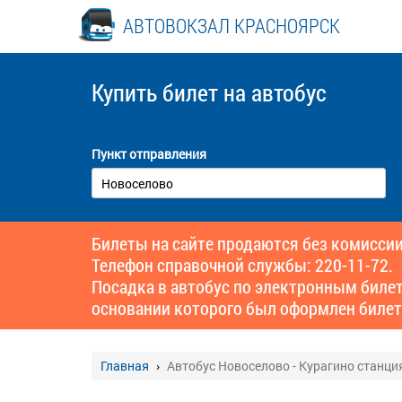
АВТОВОКЗАЛ КРАСНОЯРСК
Купить билет
на автобус
Пункт отправления
Билеты на сайте продаются без комиссии
Телефон справочной службы: 220-11-72.
Посадка в автобус по электронным биле
основании которого был оформлен билет
Главная
Автобус Новоселово - Курагино станци