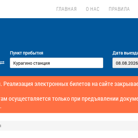
ГЛАВНАЯ
О НАС
ПРАВИЛА
Пункт прибытия
Дата выезд
. Реализация электронных билетов на сайте закрывае
там осуществляется только при предъявлении докуме
.
я