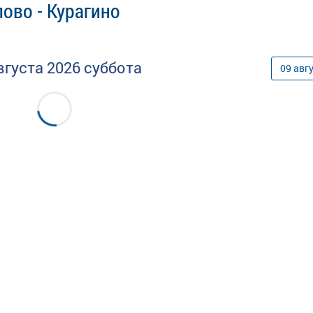
ово - Курагино
вгуста
2026
суббота
09
авг