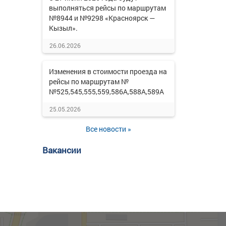
выполняться рейсы по маршрутам
№8944 и №9298 «Красноярск —
Кызыл».
26.06.2026
Изменения в стоимости проезда на
рейсы по маршрутам №
№525,545,555,559,586А,588А,589А
25.05.2026
Все новости »
Вакансии