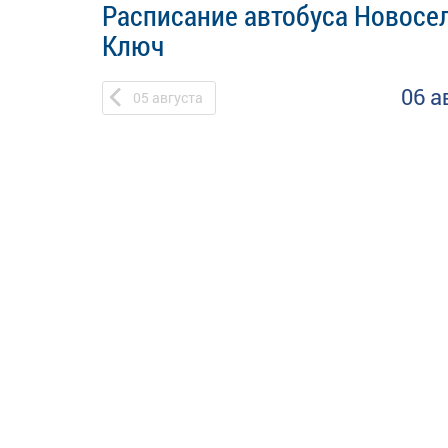
Расписание автобуса Новосе
Ключ
06 а
05
августа