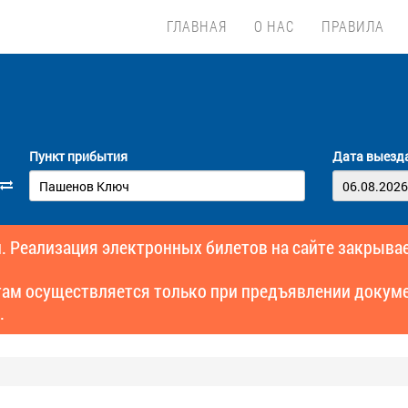
ГЛАВНАЯ
О НАС
ПРАВИЛА
Пункт прибытия
Дата выезд
. Реализация электронных билетов на сайте закрывае
там осуществляется только при предъявлении докуме
.