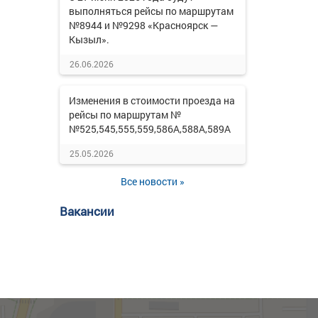
выполняться рейсы по маршрутам
№8944 и №9298 «Красноярск —
Кызыл».
26.06.2026
Изменения в стоимости проезда на
рейсы по маршрутам №
№525,545,555,559,586А,588А,589А
25.05.2026
Все новости »
Вакансии