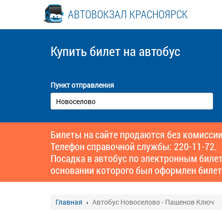
АВТОВОКЗАЛ КРАСНОЯРСК
Купить билет
на автобус
Пункт отправления
Билеты на сайте продаются без комиссии
Телефон справочной службы: 220-11-72.
Посадка в автобус по электронным биле
основании которого был оформлен билет
Главная
Автобус Новоселово - Пашенов Ключ