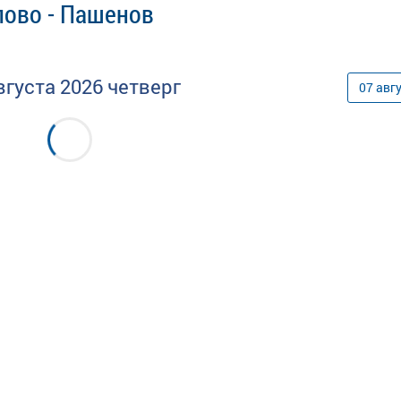
лово - Пашенов
вгуста
2026
четверг
07
авг