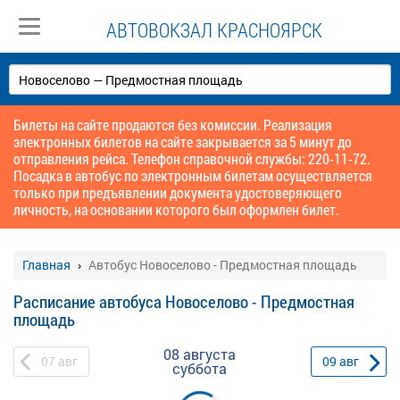
АВТОВОКЗАЛ КРАСНОЯРСК
Билеты на сайте продаются без комиссии. Реализация
электронных билетов на сайте закрывается за 5 минут до
отправления рейса. Телефон справочной службы: 220-11-72.
Посадка в автобус по электронным билетам осуществляется
только при предъявлении документа удостоверяющего
личность, на основании которого был оформлен билет.
Главная
Автобус Новоселово - Предмостная площадь
Расписание автобуса Новоселово - Предмостная
площадь
08 августа
07
авг
09
авг
суббота