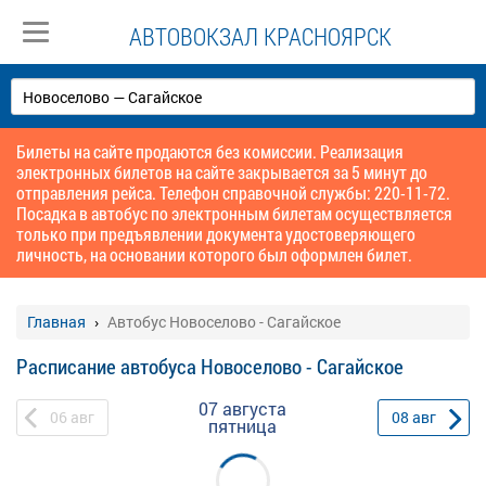
АВТОВОКЗАЛ КРАСНОЯРСК
Билеты на сайте продаются без комиссии. Реализация
электронных билетов на сайте закрывается за 5 минут до
отправления рейса. Телефон справочной службы: 220-11-72.
Посадка в автобус по электронным билетам осуществляется
только при предъявлении документа удостоверяющего
личность, на основании которого был оформлен билет.
Главная
Автобус Новоселово - Сагайское
Расписание автобуса Новоселово - Сагайское
07 августа
06
авг
08
авг
пятница