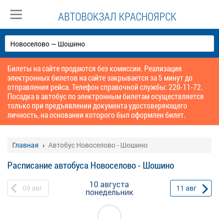
АВТОВОКЗАЛ КРАСНОЯРСК
Билеты на сайте продаются без комиссии. Реализация
электронных билетов на сайте закрывается за 5 минут до
отправления рейса. Телефон справочной службы: 220-11-72.
Посадка в автобус по электронным билетам осуществляется
только при предъявлении документа удостоверяющего
личность, на основании которого был оформлен билет.
Главная
Автобус Новоселово - Шошино
Расписание автобуса Новоселово - Шошино
10 августа
09
авг
11
авг
понедельник