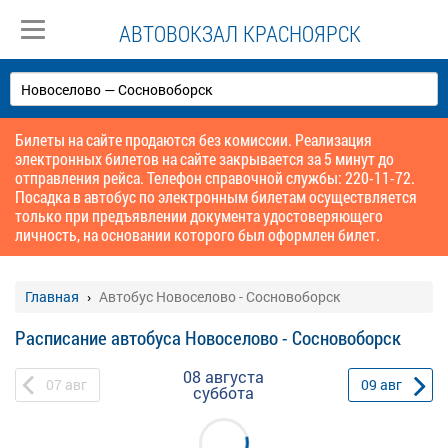
АВТОВОКЗАЛ КРАСНОЯРСК
Билеты на сайте продаются без комиссии. Реализация
электронных билетов на сайте закрывается за 5 минут до
отправления рейса. Телефон справочной службы: 220-11-72.
Посадка в автобус по электронным билетам осуществляется
только при предъявлении документа удостоверяющего
личность, на основании которого был оформлен билет.
Главная
Автобус Новоселово - Сосновоборск
Расписание автобуса Новоселово - Сосновоборск
08 августа
07
авг
09
авг
суббота