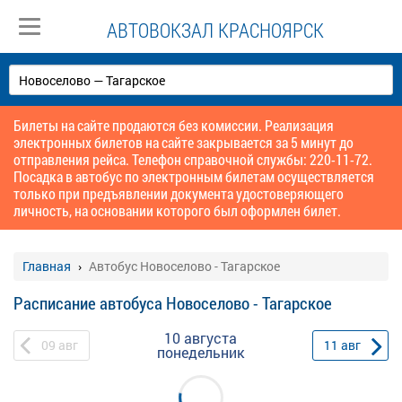
АВТОВОКЗАЛ КРАСНОЯРСК
Билеты на сайте продаются без комиссии. Реализация
электронных билетов на сайте закрывается за 5 минут до
отправления рейса. Телефон справочной службы: 220-11-72.
Посадка в автобус по электронным билетам осуществляется
только при предъявлении документа удостоверяющего
личность, на основании которого был оформлен билет.
Главная
Автобус Новоселово - Тагарское
Расписание автобуса Новоселово - Тагарское
10 августа
09
авг
11
авг
понедельник