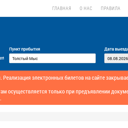
ГЛАВНАЯ
О НАС
ПРАВИЛА
Пункт прибытия
Дата выезд
. Реализация электронных билетов на сайте закрывае
там осуществляется только при предъявлении докуме
.