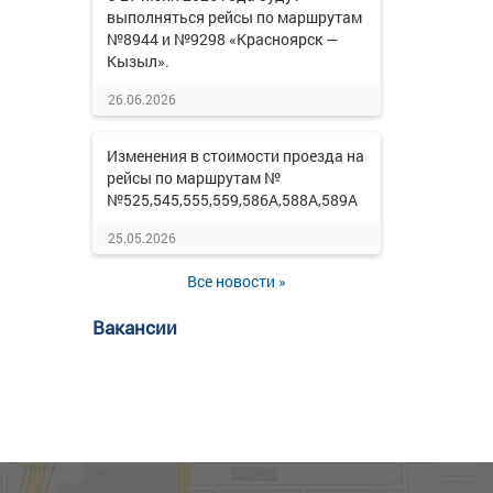
выполняться рейсы по маршрутам
№8944 и №9298 «Красноярск —
Кызыл».
26.06.2026
Изменения в стоимости проезда на
рейсы по маршрутам №
№525,545,555,559,586А,588А,589А
25.05.2026
Все новости »
Вакансии