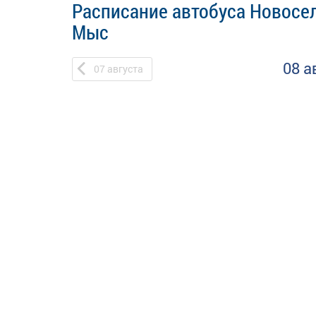
Расписание автобуса Новосел
Мыс
08 а
07
августа