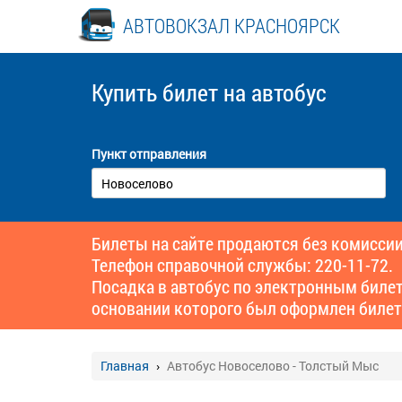
АВТОВОКЗАЛ КРАСНОЯРСК
Купить билет
на автобус
Пункт отправления
Билеты на сайте продаются без комиссии
Телефон справочной службы: 220-11-72.
Посадка в автобус по электронным биле
основании которого был оформлен билет
Главная
Автобус Новоселово - Толстый Мыс