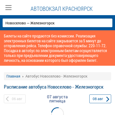
АВТОВОКЗАЛ КРАСНОЯРСК
Билеты на сайте продаются без комиссии. Реализация
электронных билетов на сайте закрывается за 5 минут до
отправления рейса. Телефон справочной службы: 220-11-72.
Посадка в автобус по электронным билетам осуществляется
только при предъявлении документа удостоверяющего
личность, на основании которого был оформлен билет.
Главная
Автобус Новоселово - Железногорск
Расписание автобуса Новоселово - Железногорск
07 августа
06
авг
08
авг
пятница