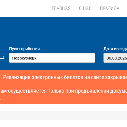
ГЛАВНАЯ
О НАС
ПРАВИЛА
Пункт прибытия
Дата выезд
. Реализация электронных билетов на сайте закрывае
там осуществляется только при предъявлении докуме
.