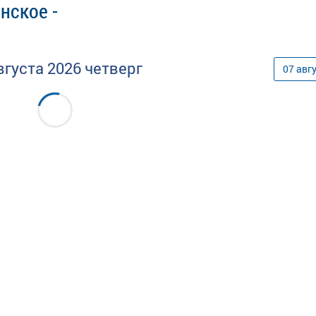
нское -
вгуста
2026
четверг
07
авг