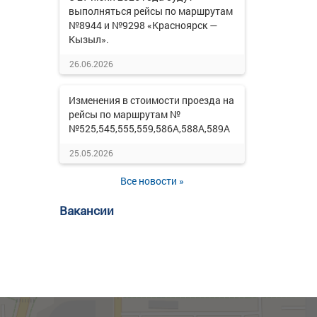
выполняться рейсы по маршрутам
№8944 и №9298 «Красноярск —
Кызыл».
26.06.2026
Изменения в стоимости проезда на
рейсы по маршрутам №
№525,545,555,559,586А,588А,589А
25.05.2026
Все новости »
Вакансии