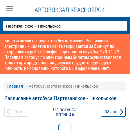
АВТОВОКЗАЛ КРАСНОЯРСК
Билеты на сайте продаются без комиссии. Реализация
электронных билетов на сайте закрывается за 5 минут до
отправления рейса. Телефон справочной службы: 220-11-72.
Посадка в автобус по электронным билетам осуществляется
только при предъявлении документа удостоверяющего
личность, на основании которого был оформлен билет.
Главная
Автобус Партизанское - Никольское
Расписание автобуса Партизанское - Никольское
07 августа
06
авг
08
авг
пятница