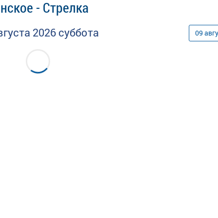
нское - Стрелка
вгуста
2026
суббота
09
авг