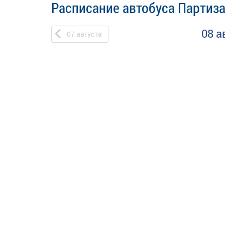
Расписание автобуса Партиза
08 а
07
августа