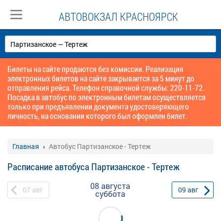
АВТОВОКЗАЛ КРАСНОЯРСК
Билеты на сайте продаются без комиссии. Реализация
электронных билетов на сайте закрывается за 5 минут до
отправления рейса. Телефон справочной службы: 220-11-72.
Посадка в автобус по электронным билетам осуществляется
только при предъявлении документа удостоверяющего
личность, на основании которого был оформлен билет.
Главная
Автобус Партизанское - Тертеж
Расписание автобуса Партизанское - Тертеж
08 августа
07
авг
09
авг
суббота