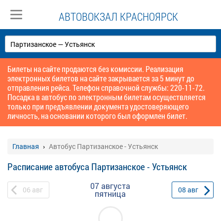
АВТОВОКЗАЛ КРАСНОЯРСК
Билеты на сайте продаются без комиссии. Реализация
электронных билетов на сайте закрывается за 5 минут до
отправления рейса. Телефон справочной службы: 220-11-72.
Посадка в автобус по электронным билетам осуществляется
только при предъявлении документа удостоверяющего
личность, на основании которого был оформлен билет.
Главная
Автобус Партизанское - Устьянск
Расписание автобуса Партизанское - Устьянск
07 августа
06
авг
08
авг
пятница