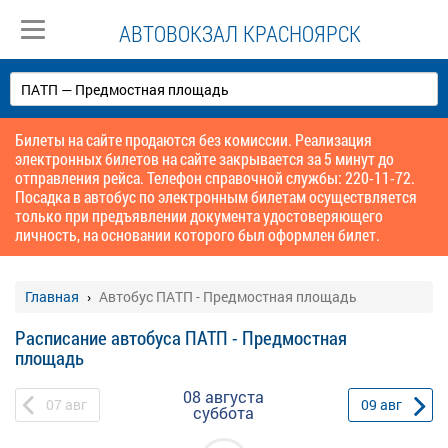
АВТОВОКЗАЛ КРАСНОЯРСК
Билеты на сайте продаются без комиссии. Реализация
электронных билетов на сайте закрывается за 5 минут до
отправления рейса. Телефон справочной службы: 220-11-72.
Посадка в автобус по электронным билетам осуществляется
только при предъявлении документа удостоверяющего
личность, на основании которого был оформлен билет.
Главная
Автобус ПАТП - Предмостная площадь
Расписание автобуса ПАТП - Предмостная
площадь
08 августа
07
авг
09
авг
суббота