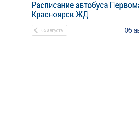
Расписание автобуса Первома
Красноярск ЖД
06 а
05
августа