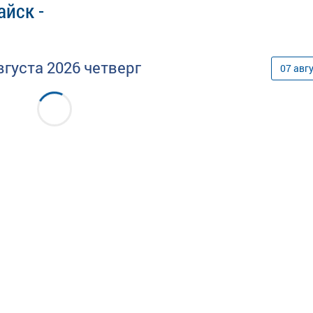
йск -
вгуста
2026
четверг
07
авг