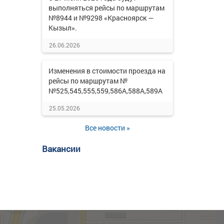
выполняться рейсы по маршрутам
№8944 и №9298 «Красноярск —
Кызыл».
26.06.2026
Изменения в стоимости проезда на
рейсы по маршрутам №
№525,545,555,559,586А,588А,589А
25.05.2026
Все новости »
Вакансии