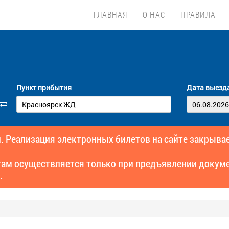
ГЛАВНАЯ
О НАС
ПРАВИЛА
Пункт прибытия
Дата выезд
. Реализация электронных билетов на сайте закрывае
там осуществляется только при предъявлении докуме
.