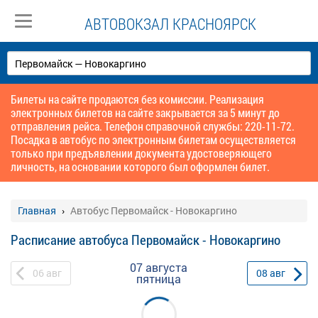
АВТОВОКЗАЛ КРАСНОЯРСК
Билеты на сайте продаются без комиссии. Реализация
электронных билетов на сайте закрывается за 5 минут до
отправления рейса. Телефон справочной службы: 220-11-72.
Посадка в автобус по электронным билетам осуществляется
только при предъявлении документа удостоверяющего
личность, на основании которого был оформлен билет.
Главная
Автобус Первомайск - Новокаргино
Расписание автобуса Первомайск - Новокаргино
07 августа
06
авг
08
авг
пятница