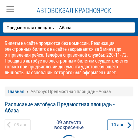
АВТОВОКЗАЛ КРАСНОЯРСК
Билеты на сайте продаются без комиссии. Реализация
электронных билетов на сайте закрывается за 5 минут до
отправления рейса. Телефон справочной службы: 220-11-72.
Посадка в автобус по электронным билетам осуществляется
только при предъявлении документа удостоверяющего
личность, на основании которого был оформлен билет.
Главная
Автобус Предмостная площадь - Абаза
Расписание автобуса Предмостная площадь -
Абаза
09 августа
08
авг
10
авг
воскресенье