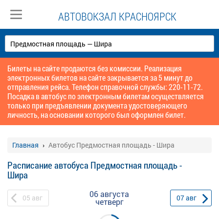
АВТОВОКЗАЛ КРАСНОЯРСК
Билеты на сайте продаются без комиссии. Реализация
электронных билетов на сайте закрывается за 5 минут до
отправления рейса. Телефон справочной службы: 220-11-72.
Посадка в автобус по электронным билетам осуществляется
только при предъявлении документа удостоверяющего
личность, на основании которого был оформлен билет.
Главная
Автобус Предмостная площадь - Шира
Расписание автобуса Предмостная площадь -
Шира
06 августа
05
авг
07
авг
четверг