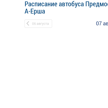
Расписание автобуса Предмо
А-Ерша
07 а
06
августа