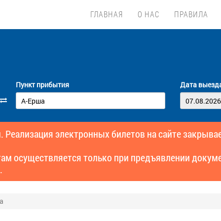
ГЛАВНАЯ
О НАС
ПРАВИЛА
Пункт прибытия
Дата выезд
. Реализация электронных билетов на сайте закрывае
там осуществляется только при предъявлении докуме
.
а