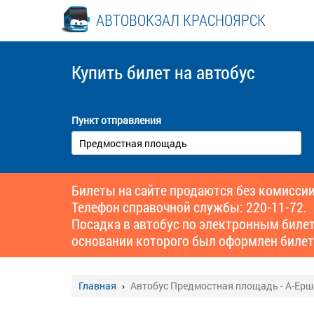
АВТОВОКЗАЛ КРАСНОЯРСК
Купить билет
на автобус
Пункт отправления
Билеты на сайте продаются без комиссии
Телефон справочной службы: 220-11-72.
Посадка в автобус по электронным биле
основании которого был оформлен билет
Главная
Автобус Предмостная площадь - А-Ерш