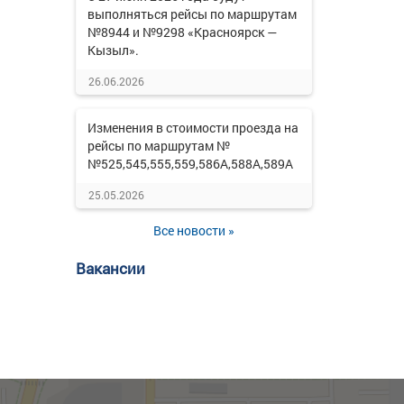
выполняться рейсы по маршрутам
№8944 и №9298 «Красноярск —
Кызыл».
26.06.2026
Изменения в стоимости проезда на
рейсы по маршрутам №
№525,545,555,559,586А,588А,589А
25.05.2026
Все новости »
Вакансии