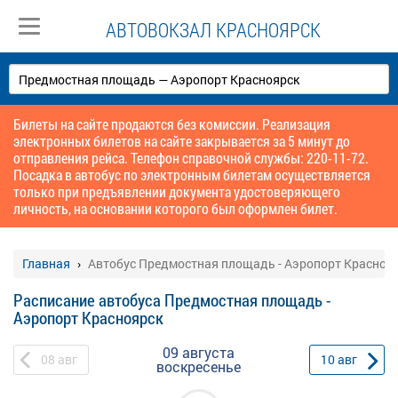
АВТОВОКЗАЛ КРАСНОЯРСК
Билеты на сайте продаются без комиссии. Реализация
электронных билетов на сайте закрывается за 5 минут до
отправления рейса. Телефон справочной службы: 220-11-72.
Посадка в автобус по электронным билетам осуществляется
только при предъявлении документа удостоверяющего
личность, на основании которого был оформлен билет.
Главная
Автобус Предмостная площадь - Аэропорт Красноя
Расписание автобуса Предмостная площадь -
Аэропорт Красноярск
09 августа
08
авг
10
авг
воскресенье