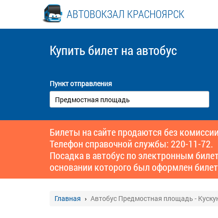
АВТОВОКЗАЛ КРАСНОЯРСК
Купить билет
на автобус
Пункт отправления
Билеты на сайте продаются без комиссии
Телефон справочной службы: 220-11-72.
Посадка в автобус по электронным биле
основании которого был оформлен билет
Главная
Автобус Предмостная площадь - Куску