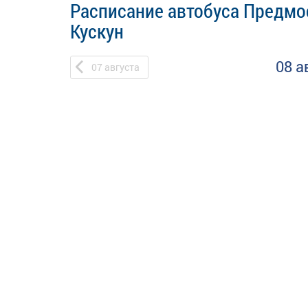
Расписание автобуса Предмо
Кускун
08 а
07
августа