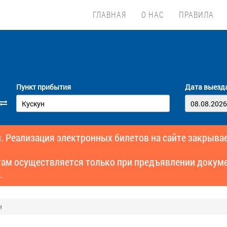
ГЛАВНАЯ
О НАС
ПРАВИЛА
Пункт прибытия
Дата выезд
. Реализация электронных билетов на сайте закрывае
там осуществляется только при предъявлении докуме
.
н