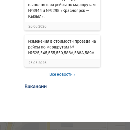
выполняться рейсы по маршрутам
№8944 и №9298 «Красноярск —
Кызыл».
26.06.2026
Изменения в стоимости проезда на
рейсы по маршрутам №
№525,545,555,559,586А,588А,589А
25.05.2026
Все новости »
Вакансии