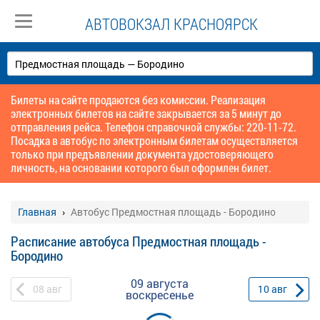
АВТОВОКЗАЛ КРАСНОЯРСК
Билеты на сайте продаются без комиссии. Реализация
электронных билетов на сайте закрывается за 5 минут до
отправления рейса. Телефон справочной службы: 220-11-72.
Посадка в автобус по электронным билетам осуществляется
только при предъявлении документа удостоверяющего
личность, на основании которого был оформлен билет.
Главная
Автобус Предмостная площадь - Бородино
Расписание автобуса Предмостная площадь -
Бородино
09 августа
08
авг
10
авг
воскресенье