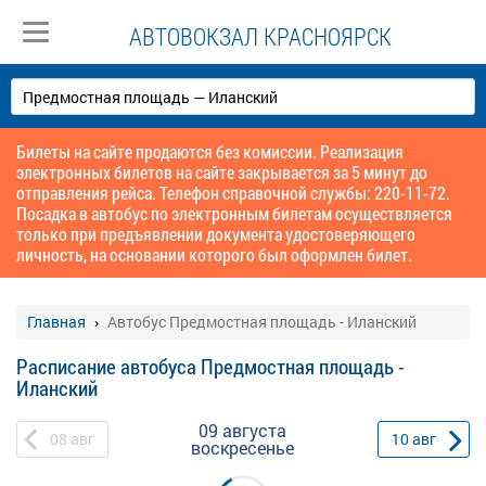
АВТОВОКЗАЛ КРАСНОЯРСК
Билеты на сайте продаются без комиссии. Реализация
электронных билетов на сайте закрывается за 5 минут до
отправления рейса. Телефон справочной службы: 220-11-72.
Посадка в автобус по электронным билетам осуществляется
только при предъявлении документа удостоверяющего
личность, на основании которого был оформлен билет.
Главная
Автобус Предмостная площадь - Иланский
Расписание автобуса Предмостная площадь -
Иланский
09 августа
08
авг
10
авг
воскресенье