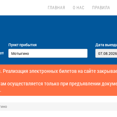
ГЛАВНАЯ
О НАС
ПРАВИЛА
Пункт прибытия
Дата выезд
. Реализация электронных билетов на сайте закрывае
там осуществляется только при предъявлении докуме
.
гино