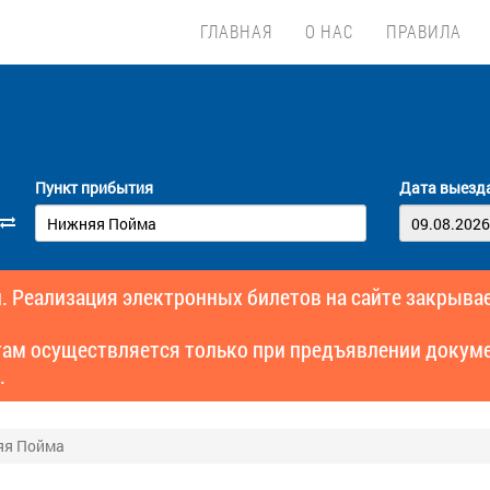
ГЛАВНАЯ
О НАС
ПРАВИЛА
Пункт прибытия
Дата выезд
. Реализация электронных билетов на сайте закрывае
там осуществляется только при предъявлении докуме
.
яя Пойма