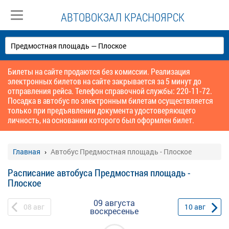
АВТОВОКЗАЛ КРАСНОЯРСК
Билеты на сайте продаются без комиссии. Реализация
электронных билетов на сайте закрывается за 5 минут до
отправления рейса. Телефон справочной службы: 220-11-72.
Посадка в автобус по электронным билетам осуществляется
только при предъявлении документа удостоверяющего
личность, на основании которого был оформлен билет.
Главная
Автобус Предмостная площадь - Плоское
Расписание автобуса Предмостная площадь -
Плоское
09 августа
08
авг
10
авг
воскресенье