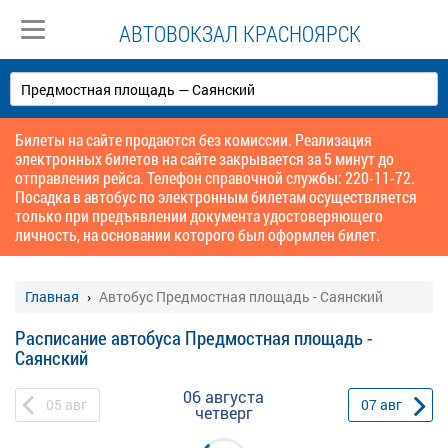
АВТОВОКЗАЛ КРАСНОЯРСК
Билеты на сайте продаются без комиссии. Реализация
электронных билетов на сайте закрывается за 5 минут до
отправления рейса. Телефон справочной службы: 220-11-72.
Посадка в автобус по электронным билетам осуществляется
только при предъявлении документа удостоверяющего
личность, на основании которого был оформлен билет.
Главная
Автобус Предмостная площадь - Саянский
Расписание автобуса Предмостная площадь -
Саянский
06 августа
05
авг
07
авг
четверг