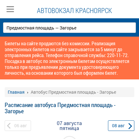
АВТОВОКЗАЛ КРАСНОЯРСК
Билеты на сайте продаются без комиссии. Реализация
электронных билетов на сайте закрывается за 5 минут до
отправления рейса. Телефон справочной службы: 220-11-72.
Посадка в автобус по электронным билетам осуществляется
только при предъявлении документа удостоверяющего
личность, на основании которого был оформлен билет.
Главная
Автобус Предмостная площадь - Загорье
Расписание автобуса Предмостная площадь -
Загорье
07 августа
06
авг
08
авг
пятница