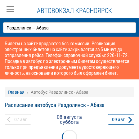
АВТОВОКЗАЛ КРАСНОЯРСК
Билеты на сайте продаются без комиссии. Реализация
электронных билетов на сайте закрывается за 5 минут до
отправления рейса. Телефон справочной службы: 220-11-72.
Посадка в автобус по электронным билетам осуществляется
только при предъявлении документа удостоверяющего
личность, на основании которого был оформлен билет.
Главная
Автобус Раздолинск - Абаза
Расписание автобуса Раздолинск - Абаза
08 августа
07
авг
09
авг
суббота