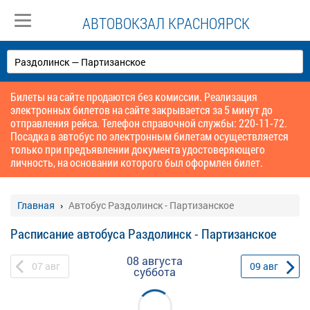
АВТОВОКЗАЛ КРАСНОЯРСК
Билеты на сайте продаются без комиссии. Реализация
электронных билетов на сайте закрывается за 5 минут до
отправления рейса. Телефон справочной службы: 220-11-72.
Посадка в автобус по электронным билетам осуществляется
только при предъявлении документа удостоверяющего
личность, на основании которого был оформлен билет.
Главная
Автобус Раздолинск - Партизанское
Расписание автобуса Раздолинск - Партизанское
08 августа
07
авг
09
авг
суббота